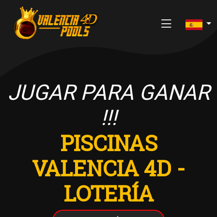
INICIO
JUGAR PARA GANAR
ÚLTIMOS RESULTADOS
!!!
JUEGO RESPONSABLE
PISCINAS
SOBRE NOSOTROS
VALENCIA 4D -
CONTACTAR
LOTERÍA
REGISTRARSE